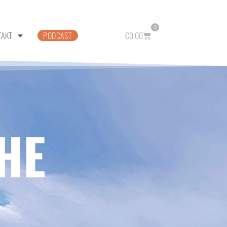
0
TAKT
PODCAST
€
0,00
HE