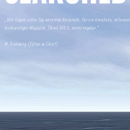
„Wir folgen jeden Tag unserem Anspruch, für ein kreatives, informa
hochwertiges Magazin. Think BOLD, never regular.“
M. Kuhlmey (Editor in Chief)