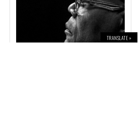
TRANSLATE »
BOLD INTERVIEW NO. 2
€
12,00
AUSFÜHRUNG WÄHLEN