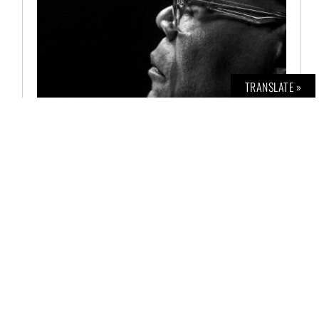
TRANSLATE »
BOLD INTERVIEW NO. 2
€
12,00
AUSFÜHRUNG WÄHLEN