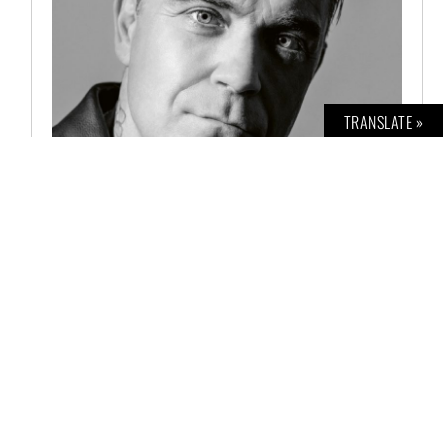
TRANSLATE »
BOLD THE MAGAZINE NO. 63
€
6,00
AUSFÜHRUNG WÄHLEN