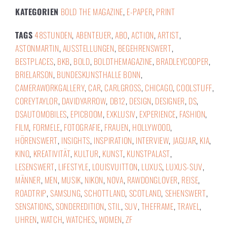
KATEGORIEN
BOLD THE MAGAZINE
,
E-PAPER
,
PRINT
TAGS
48STUNDEN
,
ABENTEUER
,
ABO
,
ACTION
,
ARTIST
,
ASTONMARTIN
,
AUSSTELLUNGEN
,
BEGEHRENSWERT
,
BESTPLACES
,
BKB
,
BOLD
,
BOLDTHEMAGAZINE
,
BRADLEYCOOPER
,
BRIELARSON
,
BUNDESKUNSTHALLE BONN
,
CAMERAWORKGALLERY
,
CAR
,
CARLGROSS
,
CHICAGO
,
COOLSTUFF
,
COREYTAYLOR
,
DAVIDYARROW
,
DB12
,
DESIGN
,
DESIGNER
,
DS
,
DSAUTOMOBILES
,
EPICBOOM
,
EXKLUSIV
,
EXPERIENCE
,
FASHION
,
FILM
,
FORMELE
,
FOTOGRAFIE
,
FRAUEN
,
HOLLYWOOD
,
HÖRENSWERT
,
INSIGHTS
,
INSPIRATION
,
INTERVIEW
,
JAGUAR
,
KIA
,
KINO
,
KREATIVITÄT
,
KULTUR
,
KUNST
,
KUNSTPALAST
,
LESENSWERT
,
LIFESTYLE
,
LOUISVUITTON
,
LUXUS
,
LUXUS-SUV
,
MÄNNER
,
MEN
,
MUSIK
,
NIKON
,
NOVA
,
RAWDONGLOVER
,
REISE
,
ROADTRIP
,
SAMSUNG
,
SCHOTTLAND
,
SCOTLAND
,
SEHENSWERT
,
SENSATIONS
,
SONDEREDITION
,
STIL
,
SUV
,
THEFRAME
,
TRAVEL
,
UHREN
,
WATCH
,
WATCHES
,
WOMEN
,
ZF