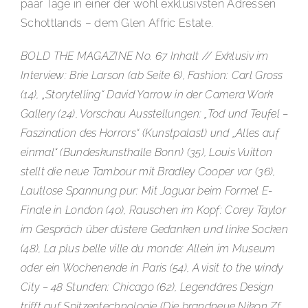
paar Tage in einer der wohl exklusivsten Adressen
Schottlands – dem Glen Affric Estate.
BOLD THE MAGAZINE No. 67 Inhalt // Exklusiv im
Interview: Brie Larson (ab Seite 6), Fashion: Carl Gross
(14), „Storytelling“ David Yarrow in der Camera Work
Gallery (24), Vorschau Ausstellungen: „Tod und Teufel –
Faszination des Horrors“ (Kunstpalast) und „Alles auf
einmal“ (Bundeskunsthalle Bonn) (35), Louis Vuitton
stellt die neue Tambour mit Bradley Cooper vor (36),
Lautlose Spannung pur: Mit Jaguar beim Formel E-
Finale in London (40), Rauschen im Kopf: Corey Taylor
im Gespräch über düstere Gedanken und linke Socken
(48), La plus belle ville du monde: Allein im Museum
oder ein Wochenende in Paris (54), A visit to the windy
City – 48 Stunden: Chicago (62), Legendäres Design
trifft auf Spitzentechnologie (Die brandneue Nikon Zf,