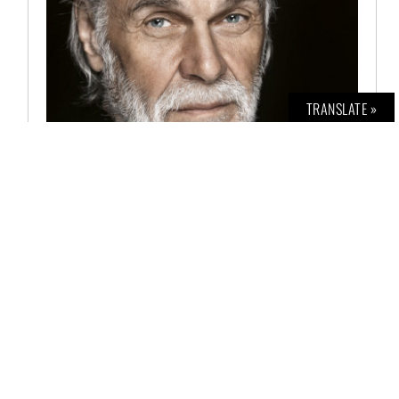
TRANSLATE »
BOLD THE MAGAZINE NO. 50
€
6,00
AUSFÜHRUNG WÄHLEN