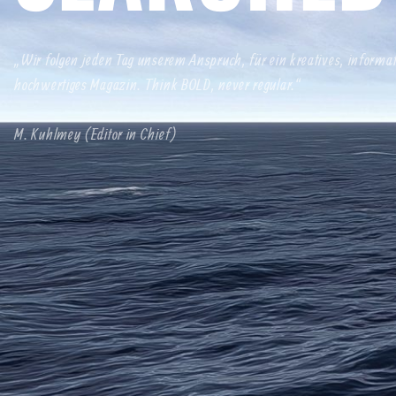
„Wir folgen jeden Tag unserem Anspruch, für ein kreatives, informa
hochwertiges Magazin. Think BOLD, never regular.“
M. Kuhlmey (Editor in Chief)