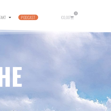
0
TAKT
PODCAST
€
0,00
HE