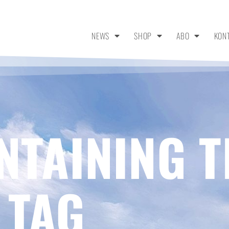
NEWS
SHOP
ABO
KON
NTAINING T
 TAG