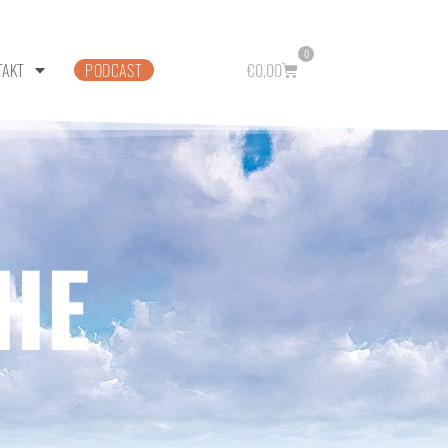
0
TAKT
PODCAST
€
0,00
HE