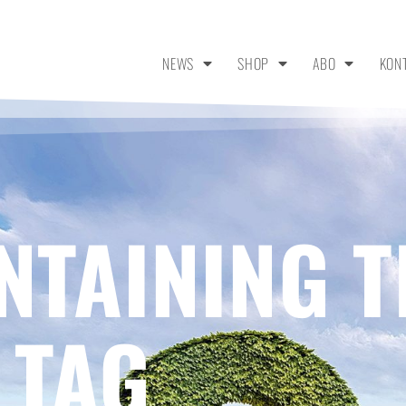
NEWS
SHOP
ABO
KON
NTAINING T
 TAG