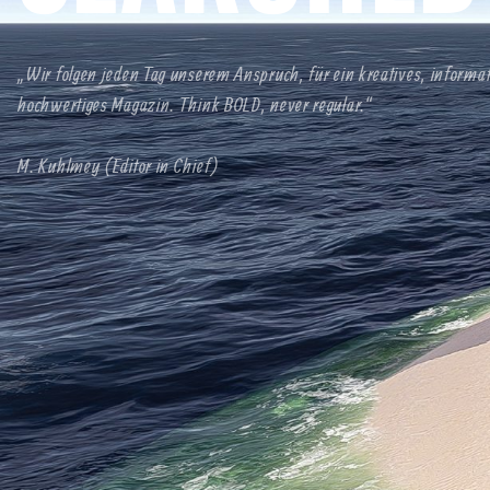
„Wir folgen jeden Tag unserem Anspruch, für ein kreatives, informa
hochwertiges Magazin. Think BOLD, never regular.“
M. Kuhlmey (Editor in Chief)