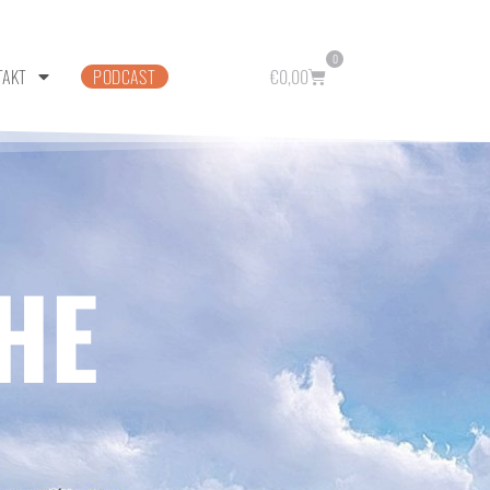
0
TAKT
PODCAST
€
0,00
HE