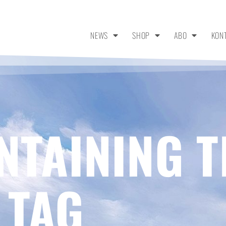
NEWS
SHOP
ABO
KON
NTAINING T
 TAG