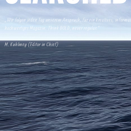
„Wir folgen jeden Tag unserem Anspruch, für ein kreatives, informa
hochwertiges Magazin. Think BOLD, never regular.“
M. Kuhlmey (Editor in Chief)