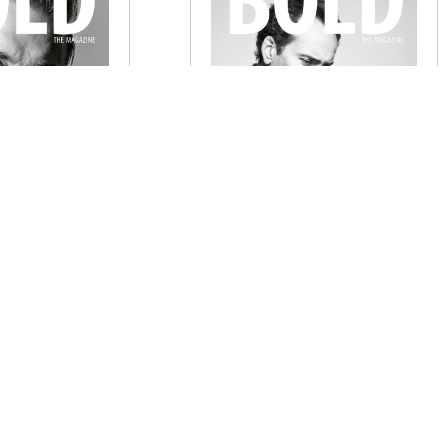
INE NO. 63
BOLD THE MAGAZINE NO. 64
€
6,00
G WÄHLEN
AUSFÜHRUNG WÄHLEN