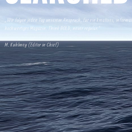
„Wir folgen jeden Tag unserem Anspruch, für ein kreatives, informa
hochwertiges Magazin. Think BOLD, never regular.“
M. Kuhlmey (Editor in Chief)