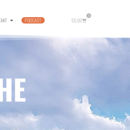
0
TAKT
PODCAST
€
0,00
HE