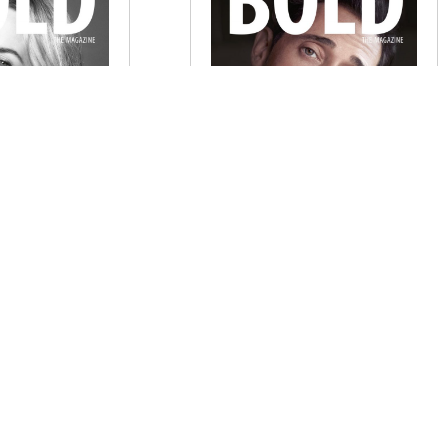
INE NO. 55
BOLD THE MAGAZINE NO. 56
€
6,00
G WÄHLEN
AUSFÜHRUNG WÄHLEN