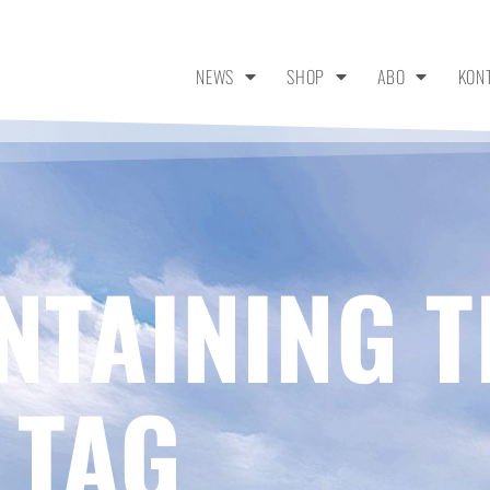
NEWS
SHOP
ABO
KON
NTAINING T
 TAG