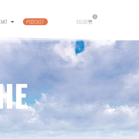
0
TAKT
PODCAST
€
0,00
HE