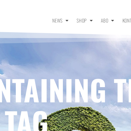
NEWS
SHOP
ABO
KON
NTAINING T
 TAG