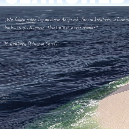
„Wir folgen jeden Tag unserem Anspruch, für ein kreatives, informa
hochwertiges Magazin. Think BOLD, never regular.“
M. Kuhlmey (Editor in Chief)