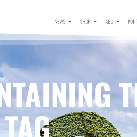
NEWS
SHOP
ABO
KON
NTAINING T
 TAG