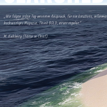
„Wir folgen jeden Tag unserem Anspruch, für ein kreatives, informa
hochwertiges Magazin. Think BOLD, never regular.“
M. Kuhlmey (Editor in Chief)