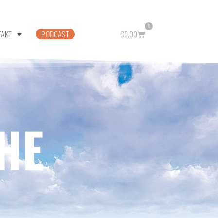
0
TAKT
PODCAST
€
0,00
HE