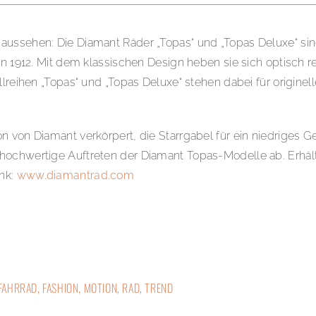
 aussehen: Die Diamant Räder „Topas“ und „Topas Deluxe“ s
on 1912. Mit dem klassischen Design heben sie sich optisch r
lreihen „Topas“ und „Topas Deluxe“ stehen dabei für originell
n von Diamant verkörpert, die Starrgabel für ein niedriges 
ochwertige Auftreten der Diamant Topas-Modelle ab. Erhältl
ink:
www.diamantrad.com
FAHRRAD
,
FASHION
,
MOTION
,
RAD
,
TREND