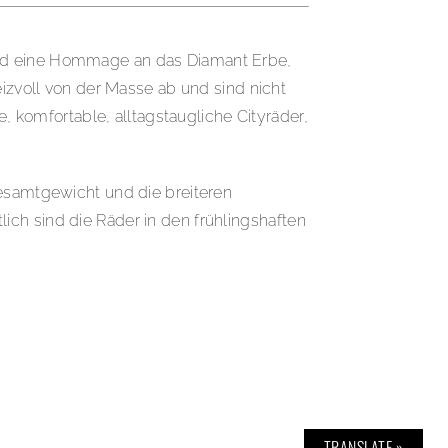
ind eine Hommage an das Diamant Erbe,
eizvoll von der Masse ab und sind nicht
e, komfortable, alltagstaugliche Cityräder,
Gesamtgewicht und die breiteren
ich sind die Räder in den frühlingshaften
TRANSLATE »