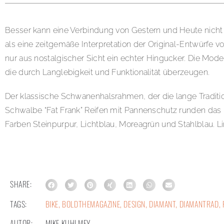
Besser kann eine Verbindung von Gestern und Heute nicht
als eine zeitgemäße Interpretation der Original-Entwürfe v
nur aus nostalgischer Sicht ein echter Hingucker. Die Model
die durch Langlebigkeit und Funktionalität überzeugen.
Der klassische Schwanenhalsrahmen, der die lange Traditio
Schwalbe “Fat Frank” Reifen mit Pannenschutz runden das h
Farben Steinpurpur, Lichtblau, Moreagrün und Stahlblau. L
SHARE:
TAGS:
BIKE
,
BOLDTHEMAGAZINE
,
DESIGN
,
DIAMANT
,
DIAMANTRAD
,
AUTOR:
MIKE KUHLMEY