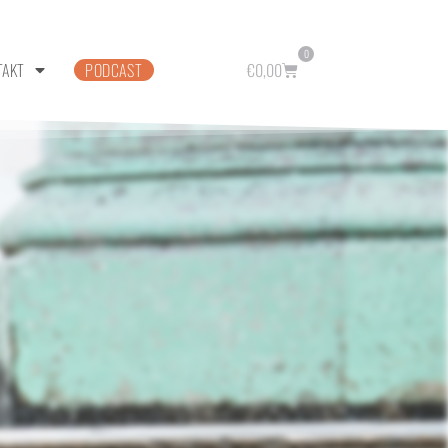
0
TAKT
PODCAST
€
0,00