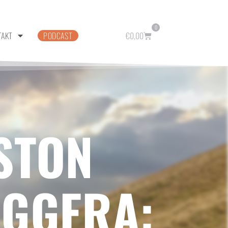
0
TAKT
PODCAST
€
0,00
STON
EGGERA: