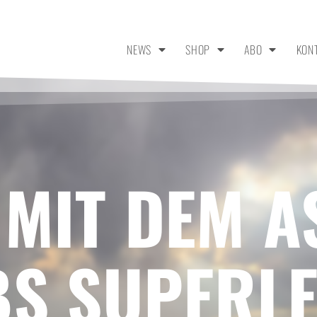
NEWS
SHOP
ABO
KON
 MIT DEM A
BS SUPERL