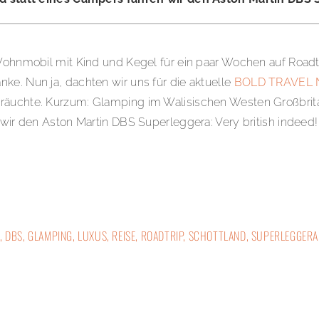
n Wohnmobil mit Kind und Kegel für ein paar Wochen auf Roa
ke. Nun ja, dachten wir uns für die aktuelle
BOLD TRAVEL N
äuchte. Kurzum: Glamping im Walisischen Westen Großbritanni
 wir den Aston Martin DBS Superleggera: Very british indeed!
,
DBS
,
GLAMPING
,
LUXUS
,
REISE
,
ROADTRIP
,
SCHOTTLAND
,
SUPERLEGGERA