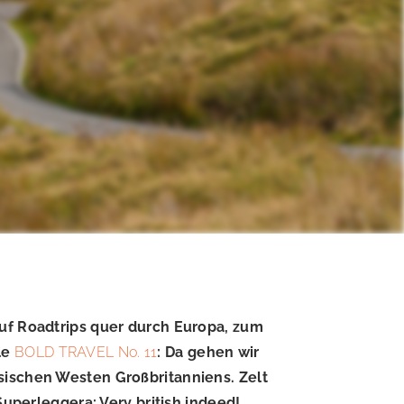
auf Roadtrips quer durch Europa, zum
le
BOLD TRAVEL No. 11
: Da gehen wir
sischen Westen Großbritanniens. Zelt
Superleggera: Very british indeed!