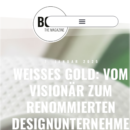
7. JANUAR 2025
WEISSES GOLD: VOM
VISIONÄR ZUM
RENOMMIERTEN
DESIGNUNTERNEHME