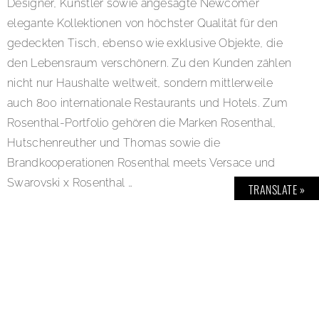
Designer, Künstler sowie angesagte Newcomer
elegante Kollektionen von höchster Qualität für den
gedeckten Tisch, ebenso wie exklusive Objekte, die
den Lebensraum verschönern. Zu den Kunden zählen
nicht nur Haushalte weltweit, sondern mittlerweile
auch 800 internationale Restaurants und Hotels. Zum
Rosenthal-Portfolio gehören die Marken Rosenthal,
Hutschenreuther und Thomas sowie die
Brandkooperationen Rosenthal meets Versace und
Swarovski x Rosenthal …
TRANSLATE »
Die ganze Reportage gibt es in der Ausgabe:
BOLD
THE MAGAZINE No. 73
…