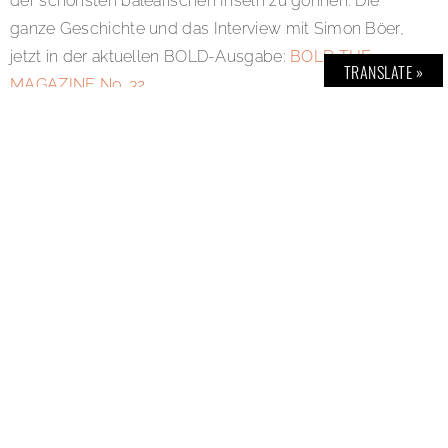
der schönsten balearischen Inseln zu gönnen. Die
ganze Geschichte und das Interview mit Simon Böer,
jetzt in der aktuellen BOLD-Ausgabe:
BOLD THE
TRANSLATE »
MAGAZINE No. 32
SHARE:
TAGS:
BOLDTHEMAGAZINE
,
SEAT
,
SEATIBIZA
,
SIMONBÖER
AUTOR: