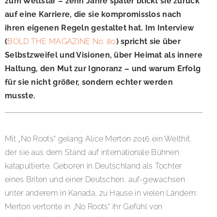
zum Weltstar – zehn Jahre später blickt sie zurück
auf eine Karriere, die sie kompromisslos nach
ihren eigenen Regeln gestaltet hat. Im Interview
(
BOLD THE MAGAZINE No. 80
) spricht sie über
Selbstzweifel und Visionen, über Heimat als innere
Haltung, den Mut zur Ignoranz – und warum Erfolg
für sie nicht größer, sondern echter werden
musste.
Mit „No Roots“ gelang Alice Merton 2016 ein Welthit,
der sie aus dem Stand auf internationale Bühnen
katapultierte. Geboren in Deutschland als Tochter
eines Briten und einer Deutschen, auf-gewachsen
unter anderem in Kanada, zu Hause in vielen Ländern:
Merton vertonte in „No Roots“ ihr Gefühl von