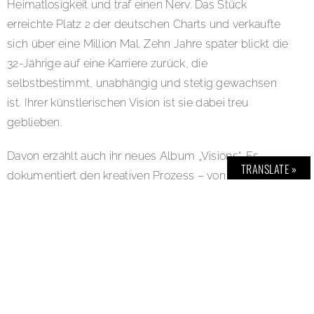
Heimatlosigkeit und traf einen Nerv. Das Stück
erreichte Platz 2 der deutschen Charts und verkaufte
sich über eine Million Mal. Zehn Jahre später blickt die
32-Jährige auf eine Karriere zurück, die
selbstbestimmt, unabhängig und stetig gewachsen
ist. Ihrer künstlerischen Vision ist sie dabei treu
geblieben.
Davon erzählt auch ihr neues Album „Visions“. Es
TRANSLATE »
dokumentiert den kreativen Prozess – von der ersten
Idee über Selbstzweifel und Rückschläge bis zu dem
Moment, in dem alles Sinn ergibt. Themen wie der
Glaube an sich selbst, der Umgang mit Erfolg und die
Suche nach dem eigenen „Treasure Island“ ziehen sich
durch das Werk. Bevor Alice Merton im März auf
Europatour geht, trafen wir sie zum Gespräch … (das
ganze Interview findest Du in Ausgabe:
BOLD THE