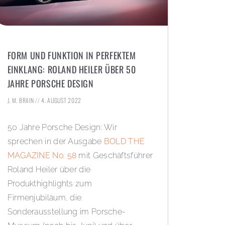
FORM UND FUNKTION IN PERFEKTEM
EINKLANG: ROLAND HEILER ÜBER 50
JAHRE PORSCHE DESIGN
J. M. BRAIN
4. AUGUST 2022
50 Jahre Porsche Design: Wir
sprechen in der Ausgabe
BOLD THE
MAGAZINE No. 58
mit Geschäftsführer
Roland Heiler über die
Produkthighlights zum
Firmenjubiläum, die
Sonderausstellung im Porsche-