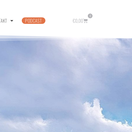
0
TAKT
PODCAST
€
0,00