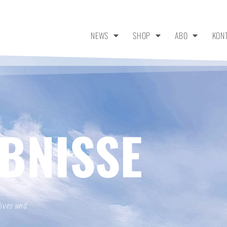
NEWS
SHOP
ABO
KON
BNISSE
tives und