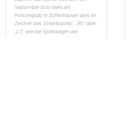
September 2022 steht am
Porscheplatz in Zuffenhausen alles im
Zeichen des „Entenbürzels“, „RS“ oder
„2.7“, wie der Sportwagen von
Porsche-Enthusiasten gern genannt
wird. Wer Sicht jetzt schon mal in
Stimmung bringen möchten, dem
empfehlen wir die Ausgabe:
BOLD
THE MAGAZINE No. 59
und unsere
Design History Story: „Tilman
Brodbecks Entenbürzel – 50 Jahre
Porsche 91“.
WEITERLESEN »