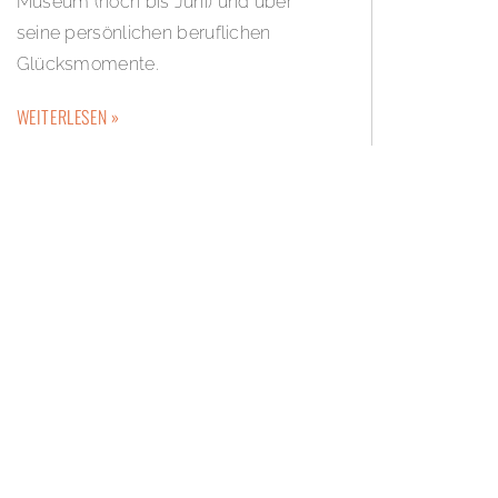
Museum (noch bis Juni) und über
seine persönlichen beruflichen
Glücksmomente.
WEITERLESEN »