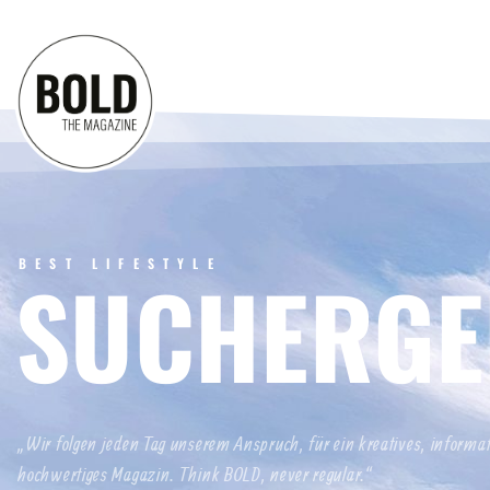
BEST LIFESTYLE
SUCHERGE
„Wir folgen jeden Tag unserem Anspruch, für ein kreatives, informa
hochwertiges Magazin. Think BOLD, never regular.“