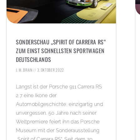
SONDERSCHAU „SPIRIT OF CARRERA RS“
ZUM EINST SCHNELLSTEN SPORTWAGEN
DEUTSCHLANDS
J. M. BRAIN
3. OKTOBER 2022
Längst ist der Porsche 911 Carrera RS
2.7 eine Ikone der
Automobilgeschichte, einzigartig und
unvergessen. 50 Jahre nach seiner
Weltpremiere feiert ihn das Porsche
Museum mit der Sonderausstellung
„Spirit of Carrera RS“. Seit dem 20.