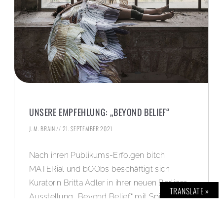
UNSERE EMPFEHLUNG: „BEYOND BELIEF“
J. M. BRAIN
21. SEPTEMBER 2021
Nach ihren Publikums-Erfolgen bitch
MATERial und bOObs beschäftigt sich
Kuratorin Britta Adler in ihrer neuen Berliner
TRANSLATE »
Ausstellung „Beyond Belief“ mit Spiritualität
und deren Einfluss auf die Gesellschaft. Ist