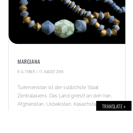
MARGIANA
H. G. TEINER
17. AUGUST 2018
Turkmenistan ist der südlichste Staat
Zentralasiens. Das Land grenzt an den Iran,
Afghanistan, Usbekistan, Kasachstan und im
TRANSLATE »
Westen an das Kaspische Meer. Landschaft
und Natur sind größtenteils von der
Karakumwüste und im Süden von den