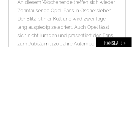
An diesem Wochenende treffen sich wieder
Zehntausende Opel-Fans in Oschersleben.
Der Blitz ist hier Kult und wird zwei Tage
lang ausgiebig zelebriert. Auch Opel lässt
sich nicht lumpen und präsentiert den Fans
TRANSLATE »
zum Jubiläum „120 Jahre Automobilbau“
neben schönen Oldtimern und den 120-
Jahre-Sondermodellen ein ganz
außergewöhnliches Auto: Mit dem Opel
Zafira Life feiert die vierte Modellgeneration
des variablen Großraum-Vans in der
Motorsport Arena Oschersleben ihre
Deutschland-Premiere. Doch damit nicht
genug: Opel bringt auch eine Version mit an
die Rennstrecke, die es in jeder Hinsicht in
sich hat: Das Concept Car „O-Team Zafira