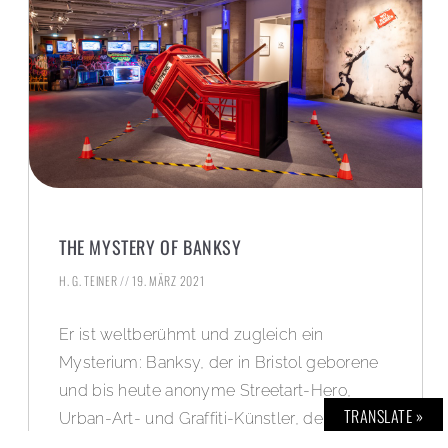
THE MYSTERY OF BANKSY
H. G. TEINER
19. MÄRZ 2021
Er ist weltberühmt und zugleich ein
Mysterium: Banksy, der in Bristol geborene
und bis heute anonyme Streetart-Hero,
TRANSLATE »
Urban-Art- und Graffiti-Künstler, der die
Grenzen des Kunstmarktes sprengt. Aktuell