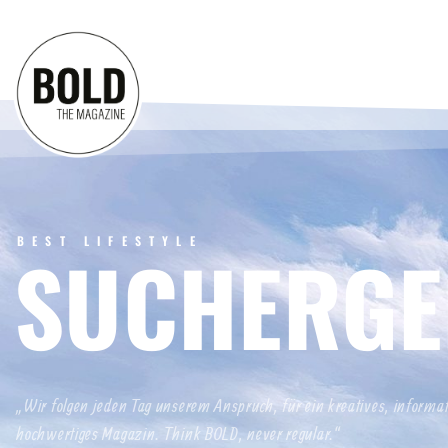
BEST LIFESTYLE
SUCHERGE
„Wir folgen jeden Tag unserem Anspruch, für ein kreatives, informa
hochwertiges Magazin. Think BOLD, never regular.“