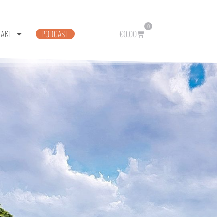
0
TAKT
PODCAST
€
0,00