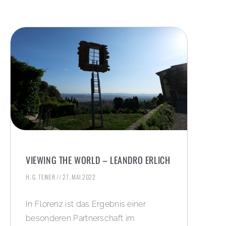
VIEWING THE WORLD – LEANDRO ERLICH
H. G. TEINER
27. MAI 2022
In Florenz ist das Ergebnis einer
besonderen Partnerschaft im