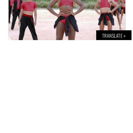
TRANSLATE »
BERLIN ART WEEK 2020
H. G. TEINER
11. SEPTEMBER 2020
Der Kunst-Herbst 2020 geht weiter – nach
den DC Open Galleries im Rheinland ist jetzt
ein Rundgang und der Live-Besuch
zahlreicher parallel laufender
Kunstausstellungen und der Genuss von
aktueller Kunst vor Ort in Berlin eröffnet: Von