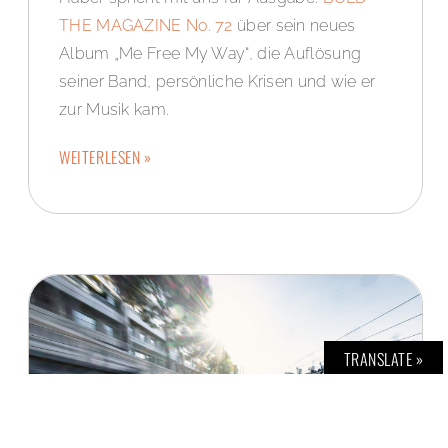
THE MAGAZINE No. 72
über sein neues
Album „Me Free My Way“, die Auflösung
seiner Band, persönliche Krisen und wie er
zur Musik kam.
WEITERLESEN »
TRANSLATE »