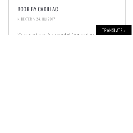
BOOK BY CADILLAC
N. DEXTER
24. JULI 2017
TRANSLATE »
Wie wird der Automobil-Verkauf in Zukunft
aussehen? Cadillac wagt einen gelungenen
Schritt in eine vielversprechende
technologisierte Zukunft.
WEITERLESEN »