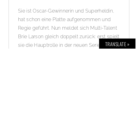
Sie ist Oscar-Gewinnerin und Superheldin,
hat schon eine Platte aufgenommen und
Regie geführt. Nun meldet sich Multi-Talent
Brie Larson gleich doppelt zurück: erst spielt
TRANSLATE »
sie die Hauptrolle in der neuen Serie „Eine
Frage der Chemie“ (seit Oktober bei
AppleTV+), anschließend ist sie in „The
Marvels“ (ab November im Kino) wieder als
Carol Danvers alias Captain Marvel auf der
Leinwand zu sehen. Im exklusiven Interview
für
BOLD THE MAGAZINE No. 67
verrät sie
uns, ob man wie aus der Pistole geschossen
zusagt, wenn man so eine Superheldinnen-
Rolle angeboten bekommt. Und welche
Verantwortung man als prominente