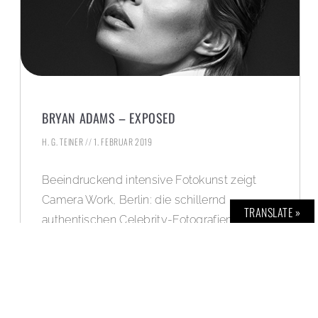
BRYAN ADAMS – EXPOSED
H. G. TEINER
1. FEBRUAR 2019
Beeindruckend intensive Fotokunst zeigt
Camera Work, Berlin: die schillernd –
TRANSLATE »
authentischen Celebrity-Fotografien von
Bryan Adams. Der erfolgreiche Musiker und
Songwriter ist seit vielen Jahren ebenso als
hervorragender Fotokünstler international
gefragt.