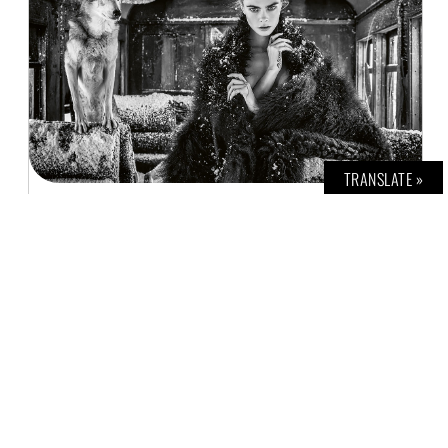
TRANSLATE »
SEHENSWERT: DER BRITISCHE KÜNSTLER UND
AUTOR DAVID YARROW
H. G. TEINER
25. JULI 2022
Wir zeigen in der Ausgabe
BOLD THE
MAGAZINE No. 58
einige der
spektakulärsten fotografischen Arbeiten des
Künstlers David Yarrow. Seine Werke erzielen