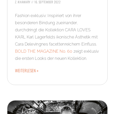
Z. KHAWARY
16. SEPTEMBER 2022
Fashion exklusiv: Inspiriert von ihrer
besonderen Bindung zueinander,
durchdringt die Kollektion CARA LOVES
KARL Karl Lagerfelds ikonische Ästhetik mit
Cara Delevingnes facettenreichem Einfluss.
BOLD THE MAGAZINE No. 60
zeigt exklusiv
die ersten Looks der neuen Kollektion.
WEITERLESEN »