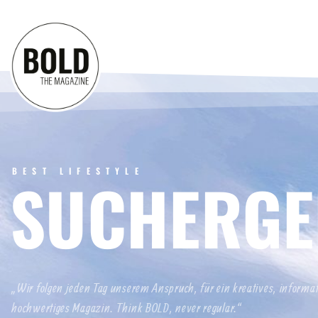
BEST LIFESTYLE
SUCHERGE
„Wir folgen jeden Tag unserem Anspruch, für ein kreatives, informa
hochwertiges Magazin. Think BOLD, never regular.“