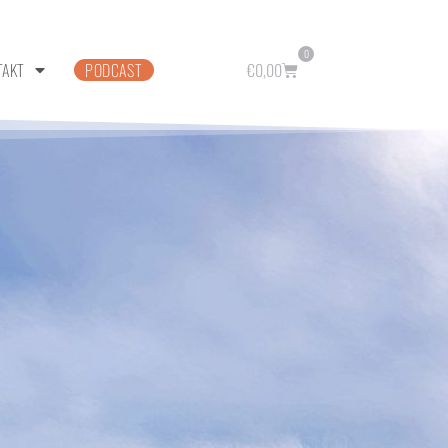
0
TAKT
PODCAST
€
0,00