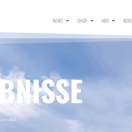
NEWS
SHOP
ABO
KON
BNISSE
tives und