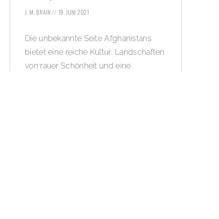
J. M. BRAIN
19. JUNI 2021
Die unbekannte Seite Afghanistans
bietet eine reiche Kultur, Landschaften
von rauer Schönheit und eine
hervorragende Küche, die durch die
geographische Lage an der
Seidenstraße das Beste der
orientalischen Kulinarik vereint: Hier
verbinden sich indische, persische,
asiatische und türkische Einflüsse.
BOLD sagt: Noschedjan – guten
Appetit!
WEITERLESEN »