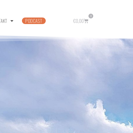
0
TAKT
PODCAST
€
0,00