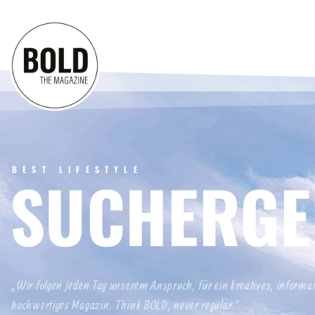
BEST LIFESTYLE
SUCHERGE
„Wir folgen jeden Tag unserem Anspruch, für ein kreatives, informa
hochwertiges Magazin. Think BOLD, never regular.“