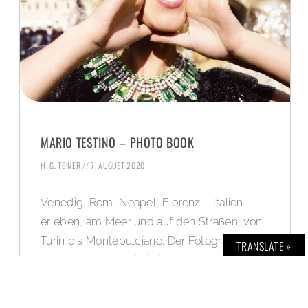
MARIO TESTINO – PHOTO BOOK
H. G. TEINER
7. AUGUST 2020
Venedig, Rom, Neapel, Florenz – Italien
erleben, am Meer und auf den Straßen, von
Turin bis Montepulciano. Der Fotograf Mario
TRANSLATE »
Testino erschafft ein intimes Porträt des
südeuropäischen Landes, wie er es kennt
und liebt. Mit persönlichen, bisher