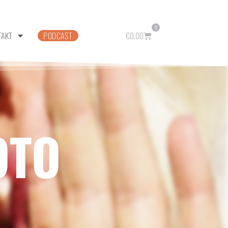
0
TAKT
PODCAST
€
0,00
OTO