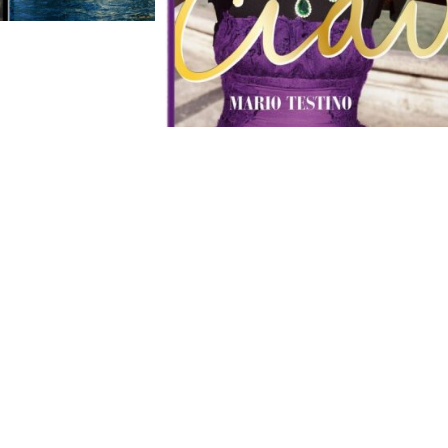
– (Bild 1 und 4) Buch – Cover: Ausschnitt und komplett; (Bilde
KOELN
,
MARIOTESTINO
,
PHOTOART
,
PHOTOBOOK
,
PHOTOGRAPHY
,
TASCHEN