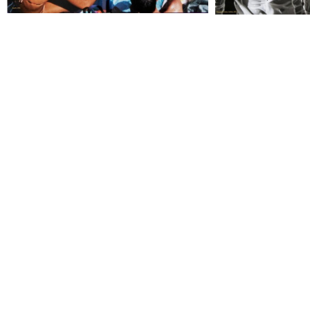
Image Credits and Copyright: (Bilder 1 – 4) © Taschen Verlag 
Mario Testino. Ciao. Omaggio all’Italia. Fotos © Mario Testino
SHARE:
TAGS:
BOLDTHEMAGAZINE
,
CIAOOMAGGIOALLITALIA
,
FOTOGRAFIE
,
AUTOR:
H. G. TEINER