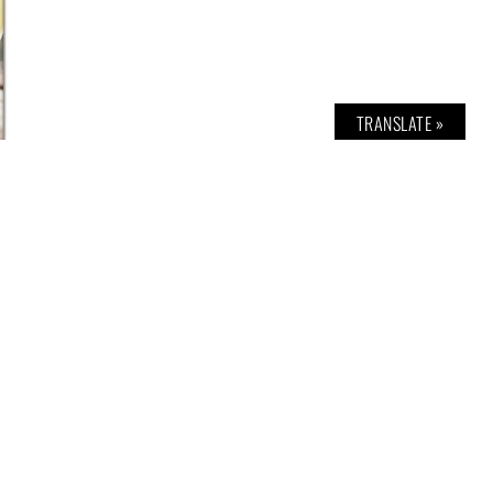
TRANSLATE »
r 2, 3) Doppelseiten aus der Buchausgabe
,
TASCHENVERLAG