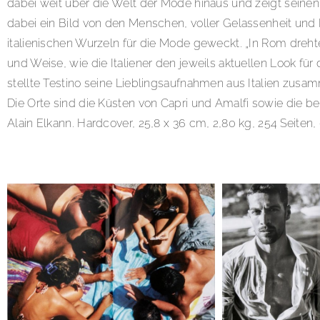
dabei weit über die Welt der Mode hinaus und zeigt seinen
dabei ein Bild von den Menschen, voller Gelassenheit und
italienischen Wurzeln für die Mode geweckt. „In Rom drehte
und Weise, wie die Italiener den jeweils aktuellen Look für 
stellte Testino seine Lieblingsaufnahmen aus Italien zus
Die Orte sind die Küsten von Capri und Amalfi sowie die bei
Alain Elkann. Hardcover, 25,8 x 36 cm, 2,80 kg, 254 Seiten,