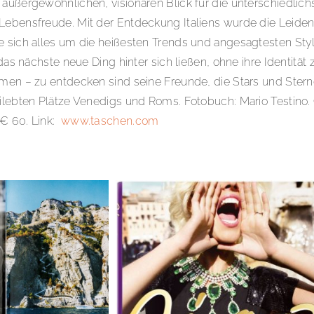
 außergewöhnlichen, visionären Blick für die unterschiedlic
 Lebensfreude. Mit der Entdeckung Italiens wurde die Leide
 sich alles um die heißesten Trends und angesagtesten Stylin
das nächste neue Ding hinter sich ließen, ohne ihre Identität z
ammen – zu entdecken sind seine Freunde, die Stars und Ste
lebten Plätze Venedigs und Roms. Fotobuch: Mario Testino. Ci
 € 60. Link:
www.taschen.com