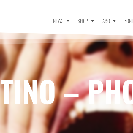
NEWS
SHOP
ABO
KON
TINO – PH