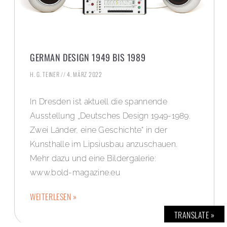
GERMAN DESIGN 1949 BIS 1989
H. G. TEINER
4. MÄRZ 2022
In Dresden ist aktuell die spannende
Ausstellung „Deutsches Design 1949-1989.
Zwei Länder, eine Geschichte“ in der
Kunsthalle im Lipsiusbau anzuschauen.
Mehr dazu und eine Bildergalerie:
www.bold-magazine.eu
WEITERLESEN »
TRANSLATE »