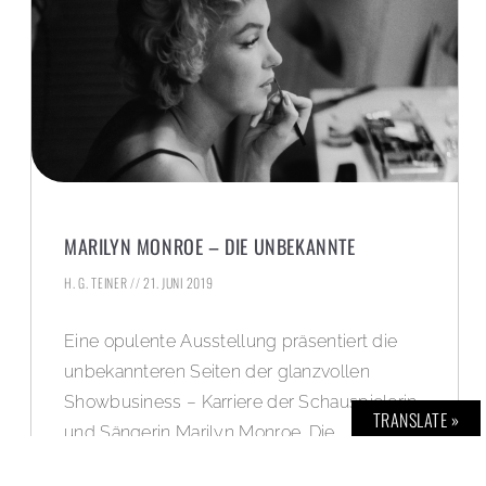
MARILYN MONROE – DIE UNBEKANNTE
H. G. TEINER
21. JUNI 2019
Eine opulente Ausstellung präsentiert die
unbekannteren Seiten der glanzvollen
Showbusiness – Karriere der Schauspielerin
TRANSLATE »
und Sängerin Marilyn Monroe. Die
Ausstellung im Historischen Museum der