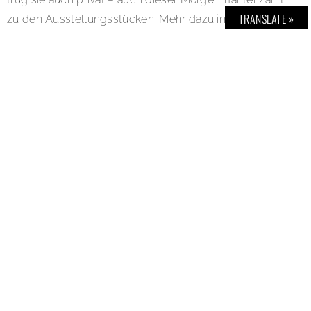
TRANSLATE »
zu den Ausstellungsstücken. Mehr dazu in BOLD THE
MAGAZINE, Heft No. 41. Ausstellung: Marilyn Monroe.
Die Unbekannte. Laufzeit verlängert bis 12.Januar 2020.
Location: Historisches Museum der Pfalz Speyer,
Domplatz 4, 67346 Speyer. Open: Dienstag bis
Sonntag von 10 bis 18 Uhr. Link:
www.museum.speyer.de
Image Credits: (Bild 1) Marilyn Monroe schminkt sich für
ein Event in New York, 1955, © Foto: Sam Shaw/Getty
Images; (Bild 2) Marilyn Monroe 1957 mit einer Zeitung
im New Yorker Central Park, © Foto: Sam Shaw/Getty
Images