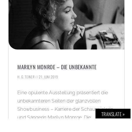
MARILYN MONROE – DIE UNBEKANNTE
H. G. TEINER
21. JUNI 2019
Eine opulente Ausstellung präsentiert die
unbekannteren Seiten der glanzvollen
Showbusiness – Karriere der Schauspielerin
TRANSLATE »
und Sängerin Marilyn Monroe. Die
Ausstellung im Historischen Museum der