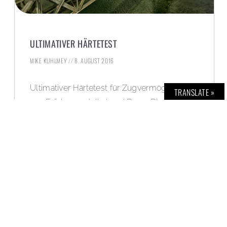
ULTIMATIVER HÄRTETEST
MIKE KUHLMEY
8. AUGUST 2016
Ultimativer Härtetest für Zugvermögen des
TRANSLATE »
4×4-Erfolgsmodells Land Rover Discovery
Sport zieht 100-Tonnen-Zug über den Rhein.
WEITERLESEN »