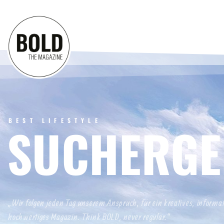
BEST LIFESTYLE
SUCHERGE
„Wir folgen jeden Tag unserem Anspruch, für ein kreatives, informa
hochwertiges Magazin. Think BOLD, never regular.“