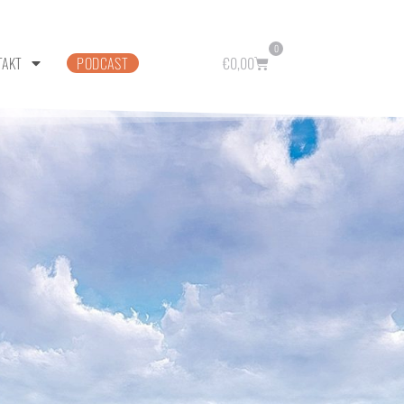
0
TAKT
PODCAST
€
0,00