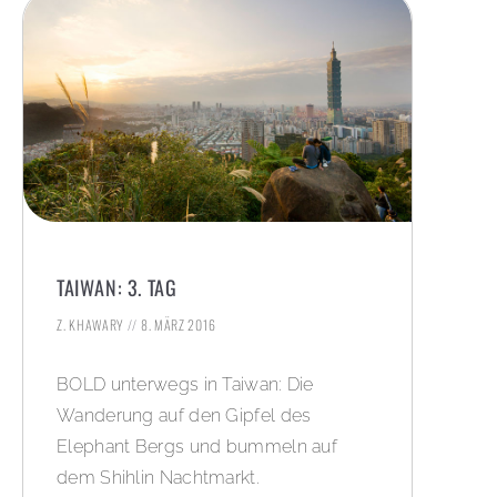
TAIWAN: 3. TAG
Z. KHAWARY
8. MÄRZ 2016
BOLD unterwegs in Taiwan: Die
Wanderung auf den Gipfel des
Elephant Bergs und bummeln auf
dem Shihlin Nachtmarkt.