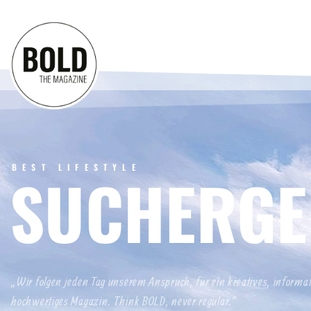
BEST LIFESTYLE
SUCHERGE
„Wir folgen jeden Tag unserem Anspruch, für ein kreatives, informa
hochwertiges Magazin. Think BOLD, never regular.“