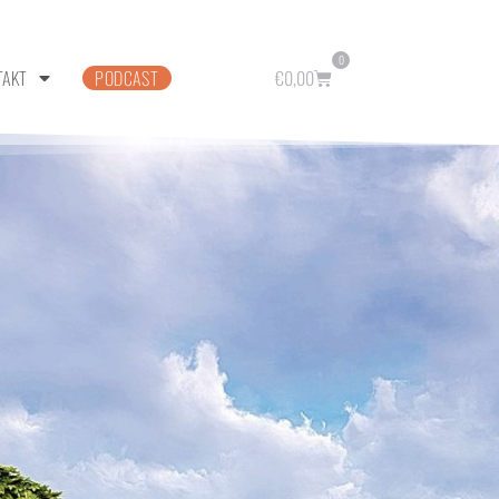
0
TAKT
PODCAST
€
0,00