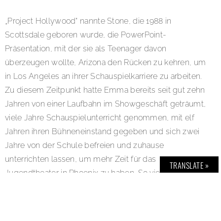
„Project Hollywood“ nannte Stone, die 1988 in
Scottsdale geboren wurde, die PowerPoint-
Präsentation, mit der sie als Teenager davon
überzeugen wollte, Arizona den Rücken zu kehren, um
in Los Angeles an ihrer Schauspielkarriere zu arbeiten.
Zu diesem Zeitpunkt hatte Emma bereits seit gut zehn
Jahren von einer Laufbahn im Showgeschäft geträumt,
viele Jahre Schauspielunterricht genommen, mit elf
Jahren ihren Bühneneinstand gegeben und sich zwei
Jahre von der Schule befreien und zuhause
unterrichten lassen, um mehr Zeit für das
TRANSLATE »
Jugendtheater in Phoenix zu haben. So viel Ehrgeiz
ließ auch ihre Eltern nicht unbeeindruckt: Als sie 15
Jahre alt war, ließ ihre Mutter sie die High School
abbrechen und zog mit ihr – wie gewünscht – nach