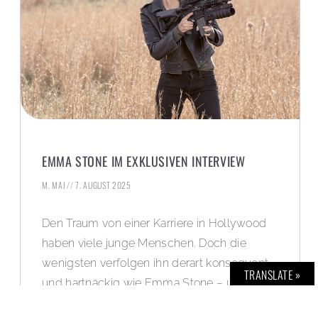
EMMA STONE IM EXKLUSIVEN INTERVIEW
M. MAI
7. AUGUST 2025
Den Traum von einer Karriere in Hollywood
haben viele junge Menschen. Doch die
wenigsten verfolgen ihn derart konsequent
TRANSLATE »
und hartnäckig wie Emma Stone – und
kaum jemandem gelingt es, ihn so