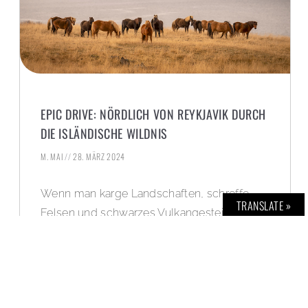
EPIC DRIVE: NÖRDLICH VON REYKJAVIK DURCH
DIE ISLÄNDISCHE WILDNIS
M. MAI
28. MÄRZ 2024
Wenn man karge Landschaften, schroffe
TRANSLATE »
Felsen und schwarzes Vulkangestein mag,
kommt man um Island nicht herum. Für
BOLD THE MAGAZINE No. 69
fahren mit wir
dem Kreiskolben-Mazda MX-30 R-EV in den
wilden Norden der Insel.