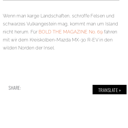
Wenn man karge Landschaften, schroffe Felsen und
schwarzes Vulkangestein mag, kommt man um Island
nicht herum. Für
BOLD THE MAGAZINE No. 69
fahren
mit wir dem Kreiskolben-Mazda MX-30 R-EV in den
wilden Norden der Insel.
SHARE:
TRANSLATE »
TAGS:
ABENTEUER
,
BOLDTHEMAGAZINE
,
CAR
,
EPIC
,
ETHISCH
,