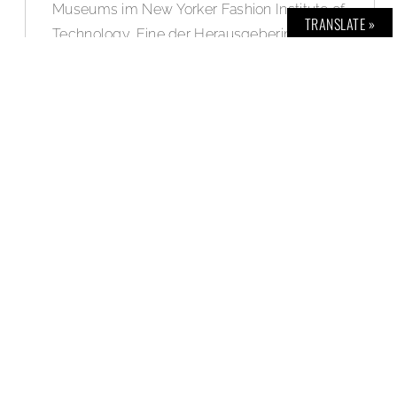
Museums im New Yorker Fashion Institute of
TRANSLATE »
Technology. Eine der Herausgeberinnen ist
Valerie Steele, die Direktorin des
Modemuseums und Chefin der Zeitschrift
Fashion Theory – sie wird von der
Washington Post nicht geringer als eine der
„intellektuellsten Frauen der Modewelt“
eingeschätzt, Weitere Infos und eine
Bildergalerie im BOLD Blog – News Feed:
www.bold-magazine.eu
WEITERLESEN »