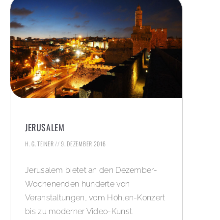
JERUSALEM
H. G. TEINER
9. DEZEMBER 2016
Jerusalem bietet an den Dezember-
Wochenenden hunderte von
Veranstaltungen, vom Höhlen-Konzert
bis zu moderner Video-Kunst.