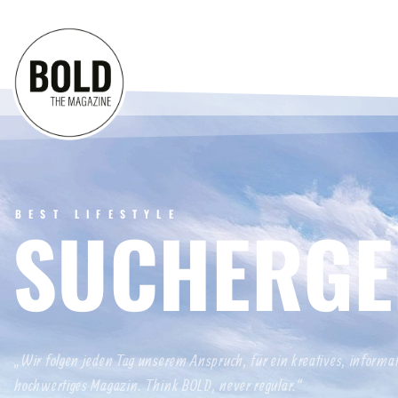
BEST LIFESTYLE
SUCHERGE
„Wir folgen jeden Tag unserem Anspruch, für ein kreatives, informa
hochwertiges Magazin. Think BOLD, never regular.“