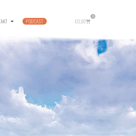
0
TAKT
PODCAST
€
0,00