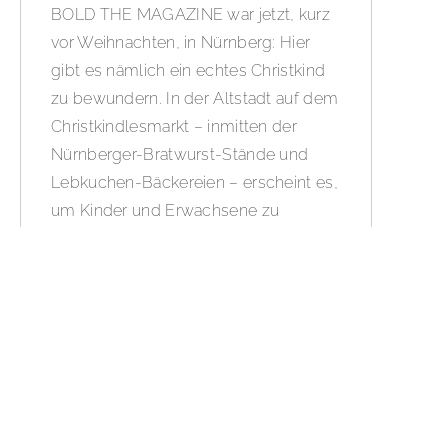
BOLD THE MAGAZINE war jetzt, kurz
vor Weihnachten, in Nürnberg: Hier
gibt es nämlich ein echtes Christkind
zu bewundern. In der Altstadt auf dem
Christkindlesmarkt – inmitten der
Nürnberger-Bratwurst-Stände und
Lebkuchen-Bäckereien – erscheint es,
um Kinder und Erwachsene zu
bescheren. Wir machen uns in jedem
Fall selber ein besonderes Geschenk
und dinieren im feinen BA Beef Club
im stylischen Park Plaza Nuremberg.
WEITERLESEN »