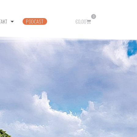
0
TAKT
PODCAST
€
0,00