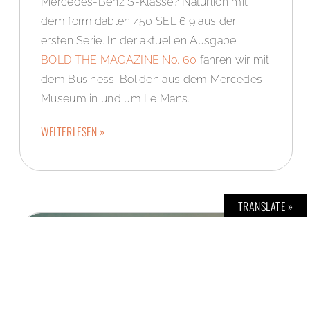
Mercedes-Benz S-Klasse? Natürlich mit
dem formidablen 450 SEL 6.9 aus der
ersten Serie. In der aktuellen Ausgabe:
BOLD THE MAGAZINE No. 60
fahren wir mit
dem Business-Boliden aus dem Mercedes-
Museum in und um Le Mans.
WEITERLESEN »
TRANSLATE »