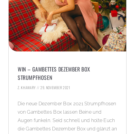
WIN – GAMBETTES DEZEMBER BOX
STRUMPFHOSEN
Z. KHAWARY
29. NOVEMBER 2021
Die neue Dezember Box 2021 Strumpfhosen
von Gambettes Box lassen Beine und
Augen funkeln. Seid schnell und holte Euch
die Gambettes Dezember Box und glänzt an