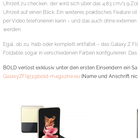
Uhrzeit zu checken, der wird sich über das 4,83 cm/1,9 Zo
Uhrzeit auf einen Blick. Ein weiteres praktisches Featur
per Video telefonieren kann – und das auch ohne extern
werden.
Egal, ob zu, halb oder komplett entfaltet – das Galaxy Z F
Foldable sogar in verschiedenen Farben konfigurieren. Das F
BOLD verlost exklusiv unter den ersten Einsendern ein S
GalaxyZFlip3@bold-magazine.eu
(Name und Anschrift ni