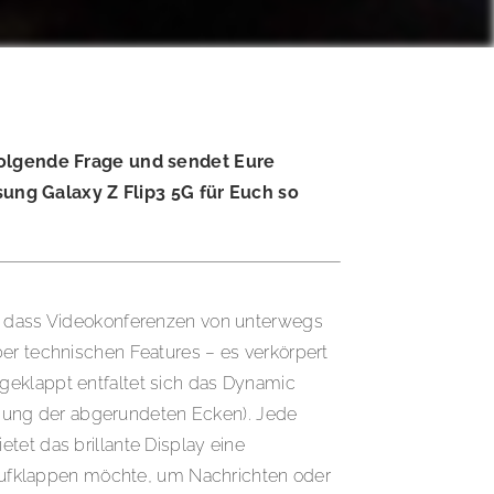
folgende Frage und sendet Eure
ng Galaxy Z Flip3 5G für Euch so
oß, dass Videokonferenzen von unterwegs
ber technischen Features – es verkörpert
geklappt entfaltet sich das Dynamic
gung der abgerundeten Ecken). Jede
tet das brillante Display eine
e aufklappen möchte, um Nachrichten oder