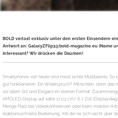
BOLD verlost exklusiv unter den ersten Einsendern ei
Antwort an:
GalaxyZFlip3@bold-magazine.eu
(Name und
interessant? Wir drücken die Daumen!
Smartphones von heute sind meist echte Multitalente. So 
gut funktionieren. Ein Widerspruch? Mitnichten, denn das 
vor allem Stil und Eleganz im kleinen Format. Zusammenge
AMOLED-Display auf satte 17,03 cm/ 6,7 Zoll (Displaydi
Menge Platz bei Videokonferenzen oder beim mobilen Arbeite
reaktionsschnelle Bedienung, mit der es sich leicht über 