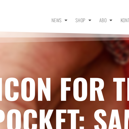
NEWS
SHOP
ABO
KON
 ICON FOR 
POCKET: S