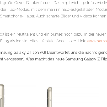
ll-große Cover-Display freuen. Das zeigt wichtige Infos wie
e ist der Flex-Modus, mit dem man im halb-aufgefalteten Mo
en Smartphone-Halter. Auch scharfe Bilder und Videos kön
lip3 ist ein Multitalent und ein buntes noch dazu. In der neu
lip3 als individuelles Lifestyle-Accessoire. Link:
www.sams
amsung Galaxy Z Flip3 5G! Beantwortet uns die nachfolgen
cht vergessen). Was macht das neue Samsung Galaxy Z Flip