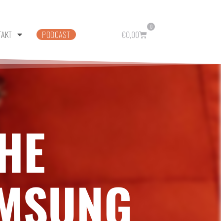
0
TAKT
PODCAST
€
0,00
THE
AMSUNG