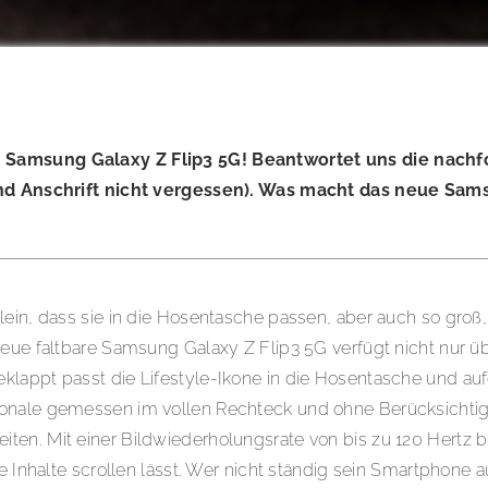
n Samsung Galaxy Z Flip3 5G! Beantwortet uns die nach
 Anschrift nicht vergessen). Was macht das neue Samsu
klein, dass sie in die Hosentasche passen, aber auch so gr
neue faltbare Samsung Galaxy Z Flip3 5G verfügt nicht nur ü
klappt passt die Lifestyle-Ikone in die Hosentasche und auf
agonale gemessen im vollen Rechteck und ohne Berücksichti
n. Mit einer Bildwiederholungsrate von bis zu 120 Hertz bie
die Inhalte scrollen lässt. Wer nicht ständig sein Smartphon